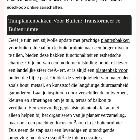
buitenverlichting, bloembakken en -potten kun je in de winter
goedkoop online aanschaffen.
Tuinplantenbakken Voor Buiten: Transformeer Je
Buitenruimte
Geef je tuin een stijlvolle update met prachtige
plantenbakken
voor buiten
. Ideaal om je buitenruimte naar een hoger niveau
te tillen, bieden deze bakken functionaliteit en esthetische
charme. Of je nu van een moderne uitstraling houdt of liever
een landelijke sfeer creÃ«ert, er is altijd een
plantenbak voor
buiten
die bij je past. Ontdek de veelzijdigheid van materialen
zoals hout, metaal, en kunststof die langdurige duurzaamheid
garanderen. Laat je inspireren door verschillende ontwerpen,
kleuren en afmetingen om je tuin, terras of balkon te
verrijken. Een zorgvuldig geplaatste plantenbak kan niet
alleen helpen bij het organiseren van je plantenverzameling,
maar ook een prachtige focus creÃ«ren in je buitenruimte.
Dus neem de stap naar een levendige en uitnodigende
omgeving met deze essentiÃ«le tuinaccessoires.